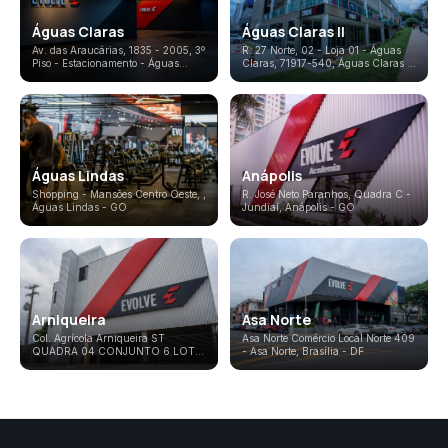
Águas Claras
Águas Claras II
Av. das Araucárias, 1835 - 2005, 3º
R. 27 Norte, 02 - Loja 01 - Águas
Piso - Estacionamento - Águas
Claras, 71917-540
,
Águas Claras
-
Claras
,
Águas Claras
-
DF
DF
Águas Lindas
Anápolis
Shopping - Mansões Centro Oeste,
,
R. José Neto Paranhos, Quadra C -
Águas Lindas
-
GO
Jundiaí
,
Anápolis
-
GO
Arniqueira
Asa Norte
Col. Agrícola Arniqueira ST
Asa Norte Comércio Local Norte 409
QUADRA 04 CONJUNTO 6 LOTE
- Asa Norte
,
Brasília
-
DF
- St. Hab. Arniqueira
,
Arniqueira
-
DF