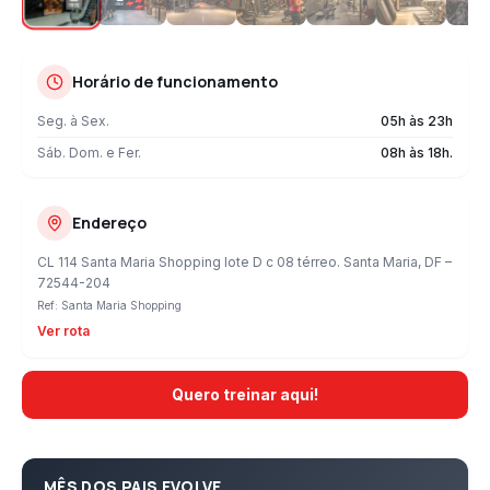
Horário de funcionamento
Seg. à Sex.
05h às 23h
Sáb. Dom. e Fer.
08h às 18h.
Endereço
CL 114 Santa Maria Shopping lote D c 08 térreo
.
Santa Maria
,
DF
–
72544-204
Ref:
Santa Maria Shopping
Ver rota
Quero treinar aqui!
MÊS DOS PAIS EVOLVE