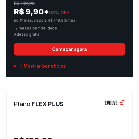
R$
149,90
R$
9,90
*
93
% OFF
no 1º mês, depois R$ 149,90/mês
12 meses de fidelidade
Adesão grátis
Começar agora
Mostrar benefícios
Plano
FLEX PLUS