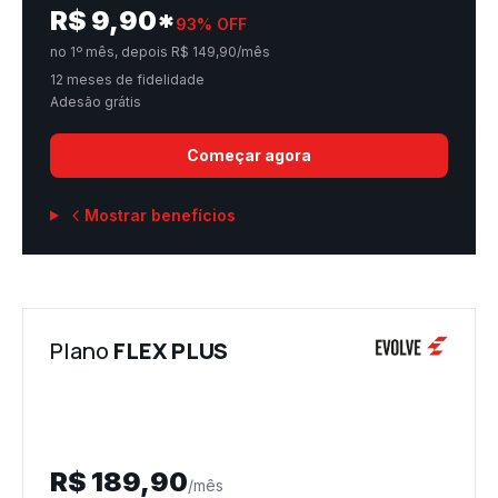
R$
9,90
*
93
% OFF
no 1º mês, depois R$ 149,90/mês
12 meses de fidelidade
Adesão grátis
Começar agora
Mostrar benefícios
Plano
FLEX PLUS
R$
189,90
/mês