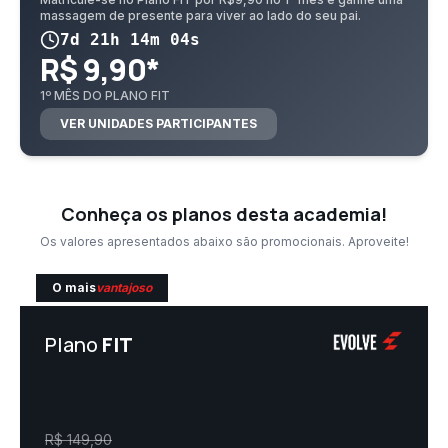
massagem de presente para viver ao lado do seu pai.
7d 21h 14m 04s
R$ 9,90*
1º MÊS DO PLANO FIT
VER UNIDADES PARTICIPANTES
Conheça os planos desta academia!
Os valores apresentados abaixo são promocionais. Aproveite!
O mais
vantajoso
Plano
FIT
R$
149,90