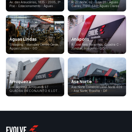
Av. das Araucárias, 1835 - 2005, 3º
R. 27 Norte, 02 - Loja 01 - Águas
Piso - Estacionamento - Águas
Claras, 71917-540
,
Águas Claras
-
Claras
,
Águas Claras
-
DF
DF
Águas Lindas
Anápolis
Shopping - Mansões Centro Oeste,
,
R. José Neto Paranhos, Quadra C -
Águas Lindas
-
GO
Jundiaí
,
Anápolis
-
GO
Arniqueira
Asa Norte
Col. Agrícola Arniqueira ST
Asa Norte Comércio Local Norte 409
QUADRA 04 CONJUNTO 6 LOTE
- Asa Norte
,
Brasília
-
DF
- St. Hab. Arniqueira
,
Arniqueira
-
DF