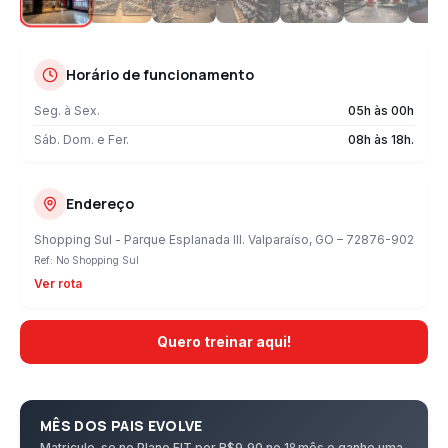
Horário de funcionamento
Seg. à Sex.
05h às 00h
Sáb. Dom. e Fer.
08h às 18h.
Endereço
Shopping Sul - Parque Esplanada III
.
Valparaíso
,
GO
– 72876-902
Ref:
No Shopping Sul
Ver rota
Quero treinar aqui!
MÊS DOS PAIS EVOLVE
Matricule-se no Plano FIT por R$9,90 no 1º mês e ganhe uma